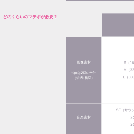
どのくらいのマテポが必要？
画像素材
S（1
M（3
※pxは2辺の合計
L（33
（縦辺+横辺）
SE（サウ
音楽素材
2
2