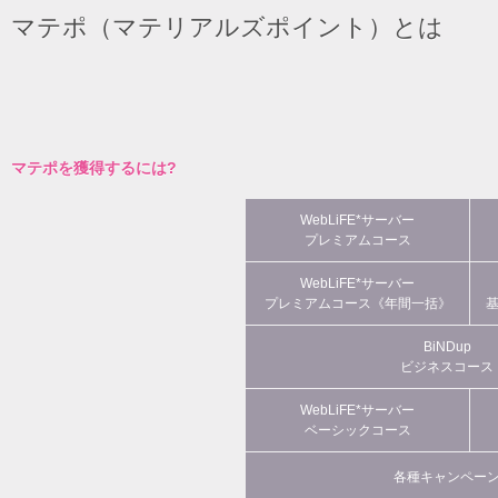
マテポ（マテリアルズポイント）とは
マテポを獲得するには?
WebLiFE*サーバー
プレミアムコース
WebLiFE*サーバー
プレミアムコース《年間一括》
BiNDup
ビジネスコース
WebLiFE*サーバー
ベーシックコース
各種キャンペー