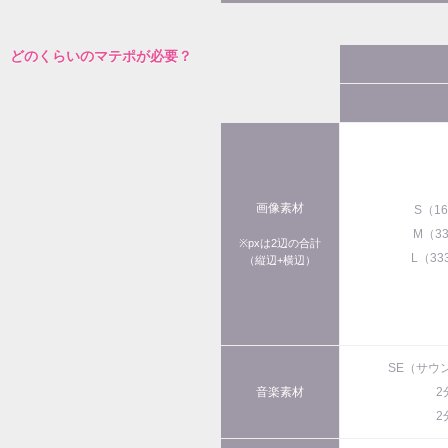
どのくらいのマテポが必要？
画像素材
S（1
M（3
※pxは2辺の合計
L（33
（縦辺+横辺）
SE（サウ
音楽素材
2
2