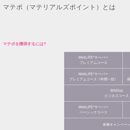
マテポ（マテリアルズポイント）とは
マテポを獲得するには?
WebLiFE*サーバー
プレミアムコース
WebLiFE*サーバー
プレミアムコース《年間一括》
BiNDup
ビジネスコース
WebLiFE*サーバー
ベーシックコース
各種キャンペー