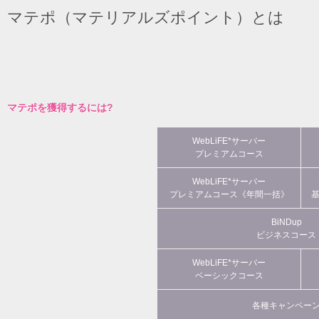
マテポ（マテリアルズポイント）とは
マテポを獲得するには?
WebLiFE*サーバー
プレミアムコース
WebLiFE*サーバー
プレミアムコース《年間一括》
BiNDup
ビジネスコース
WebLiFE*サーバー
ベーシックコース
各種キャンペー