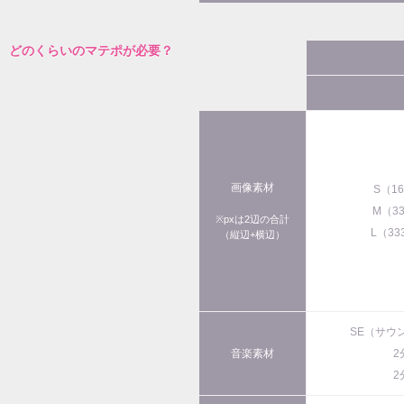
どのくらいのマテポが必要？
画像素材
S（1
M（3
※pxは2辺の合計
L（33
（縦辺+横辺）
SE（サウ
音楽素材
2
2