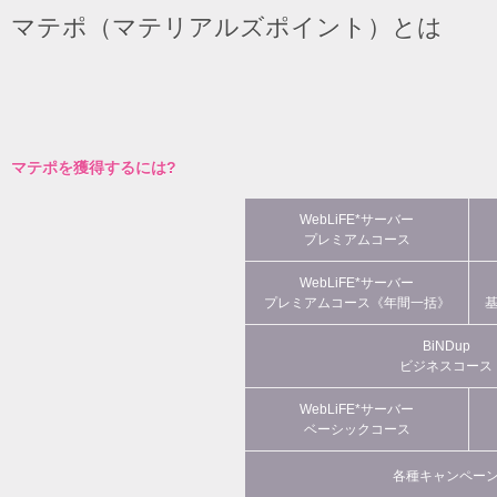
マテポ（マテリアルズポイント）とは
マテポを獲得するには?
WebLiFE*サーバー
プレミアムコース
WebLiFE*サーバー
プレミアムコース《年間一括》
BiNDup
ビジネスコース
WebLiFE*サーバー
ベーシックコース
各種キャンペー