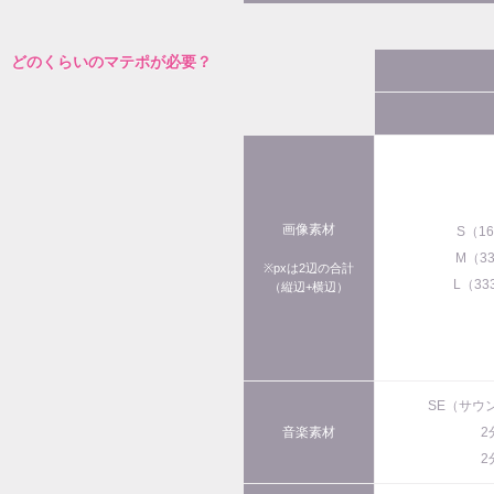
どのくらいのマテポが必要？
画像素材
S（1
M（3
※pxは2辺の合計
L（33
（縦辺+横辺）
SE（サウ
音楽素材
2
2