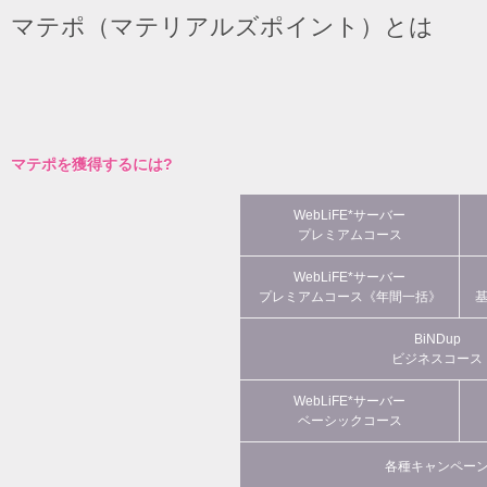
マテポ（マテリアルズポイント）とは
マテポを獲得するには?
WebLiFE*サーバー
プレミアムコース
WebLiFE*サーバー
プレミアムコース《年間一括》
BiNDup
ビジネスコース
WebLiFE*サーバー
ベーシックコース
各種キャンペー