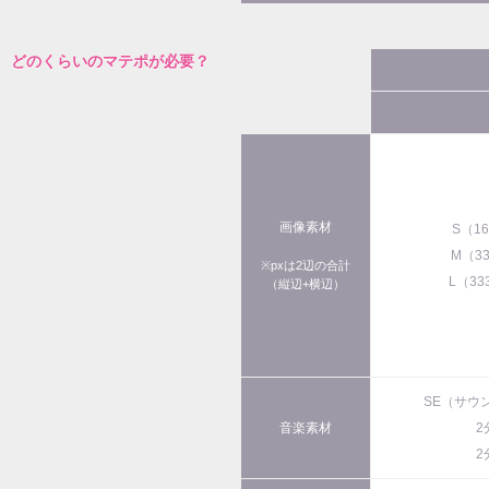
どのくらいのマテポが必要？
画像素材
S（1
M（3
※pxは2辺の合計
L（33
（縦辺+横辺）
SE（サウ
音楽素材
2
2