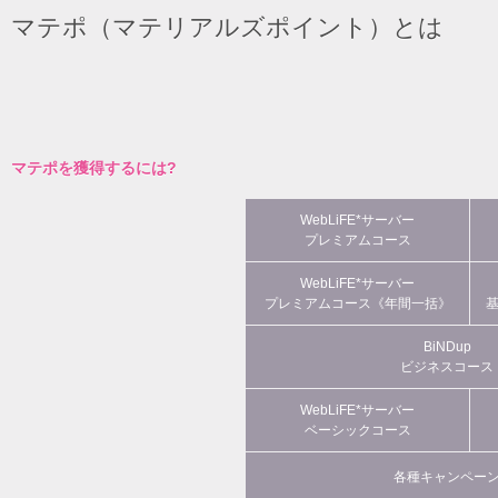
マテポ（マテリアルズポイント）とは
マテポを獲得するには?
WebLiFE*サーバー
プレミアムコース
WebLiFE*サーバー
プレミアムコース《年間一括》
BiNDup
ビジネスコース
WebLiFE*サーバー
ベーシックコース
各種キャンペー