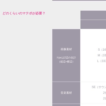
どのくらいのマテポが必要？
画像素材
S（1
M（3
※pxは2辺の合計
L（33
（縦辺+横辺）
SE（サウ
音楽素材
2
2