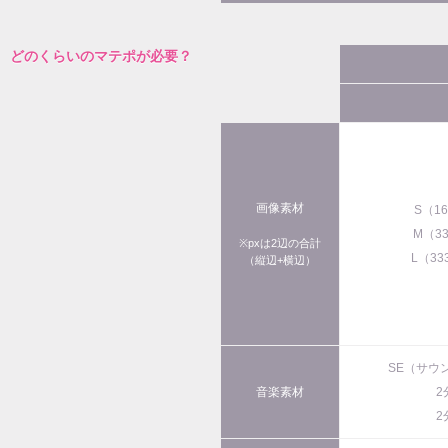
どのくらいのマテポが必要？
画像素材
S（1
M（3
※pxは2辺の合計
L（33
（縦辺+横辺）
SE（サウ
音楽素材
2
2