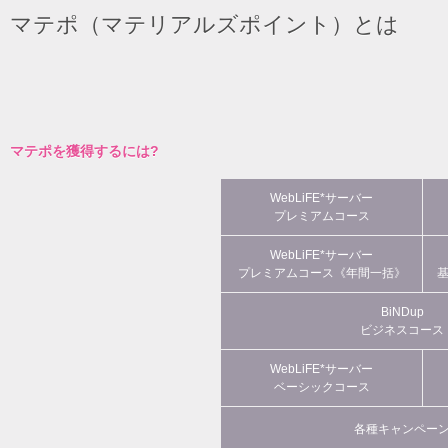
マテポ（マテリアルズポイント）とは
マテポを獲得するには?
WebLiFE*サーバー
プレミアムコース
WebLiFE*サーバー
プレミアムコース《年間一括》
BiNDup
ビジネスコース
WebLiFE*サーバー
ベーシックコース
各種キャンペー