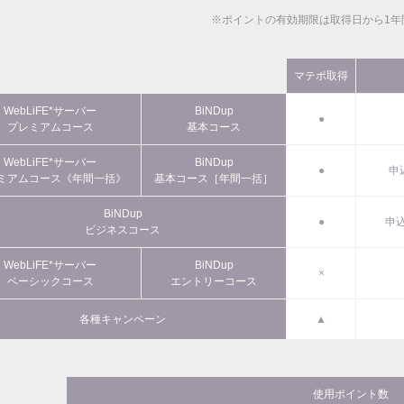
※ポイントの有効期限は取得日から1年
マテポ取得
WebLiFE*サーバー
BiNDup
●
プレミアムコース
基本コース
WebLiFE*サーバー
BiNDup
●
申
ミアムコース《年間一括》
基本コース［年間一括］
BiNDup
●
申込
ビジネスコース
WebLiFE*サーバー
BiNDup
×
ベーシックコース
エントリーコース
各種キャンペーン
▲
使用ポイント数