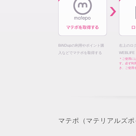
BiNDupの利用やポイント購
右上のロ
入などでマテポを取得する
WEBLIF
＊ご使用には
す。必ず利
き、ご使用
マテポ（マテリアルズポ