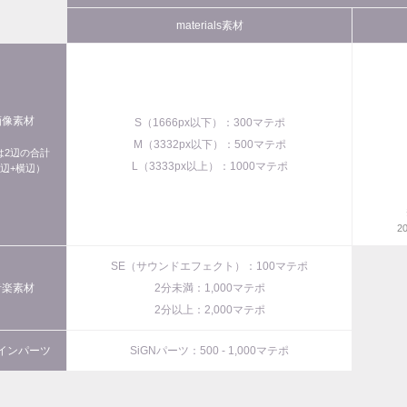
materials素材
画像素材
S（1666px以下）：300マテポ
M（3332px以下）：500マテポ
xは2辺の合計
L（3333px以上）：1000マテポ
辺+横辺）
2
SE（サウンドエフェクト）：100マテポ
音楽素材
2分未満：1,000マテポ
2分以上：2,000マテポ
インパーツ
SiGNパーツ：500 - 1,000マテポ