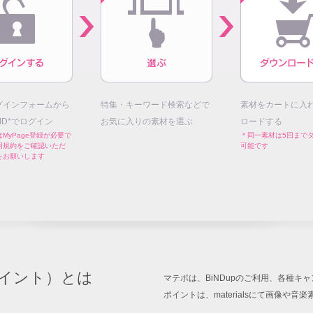
グインフォームから
特集・キーワード検索などで
素材をカートに入
E ID*でログイン
お気に入りの素材を選ぶ
ロードする
MyPage登録が必要で
＊同一素材は5回まで
用規約をご確認いただ
可能です
をお願いします
イント）とは
マテポは、BiNDupのご利用、各種
ポイントは、materialsにて画像や