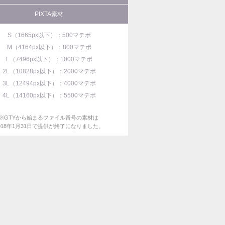
PIXTA素材
S（1665px以下）：500マテポ
M（4164px以下）：800マテポ
L（7496px以下）：1000マテポ
2L（10828px以下）：2000マテポ
3L（12494px以下）：4000マテポ
4L（14160px以下）：5500マテポ
※GTYから始まるファイル番号の素材は
018年1月31日で提供が終了になりました。