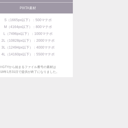
PIXTA素材
S（1665px以下）：500マテポ
M（4164px以下）：800マテポ
L（7496px以下）：1000マテポ
2L（10828px以下）：2000マテポ
3L（12494px以下）：4000マテポ
4L（14160px以下）：5500マテポ
※GTYから始まるファイル番号の素材は
018年1月31日で提供が終了になりました。