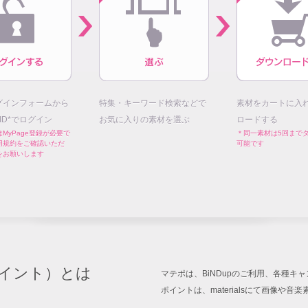
グインフォームから
特集・キーワード検索などで
素材をカートに入
E ID*でログイン
お気に入りの素材を選ぶ
ロードする
MyPage登録が必要で
＊同一素材は5回まで
用規約をご確認いただ
可能です
をお願いします
イント）とは
マテポは、BiNDupのご利用、各種
ポイントは、materialsにて画像や