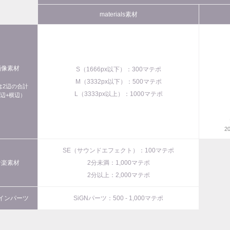
materials素材
画像素材
S（1666px以下）：300マテポ
M（3332px以下）：500マテポ
xは2辺の合計
L（3333px以上）：1000マテポ
辺+横辺）
2
SE（サウンドエフェクト）：100マテポ
音楽素材
2分未満：1,000マテポ
2分以上：2,000マテポ
インパーツ
SiGNパーツ：500 - 1,000マテポ