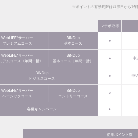
※ポイントの有効期限は取得日から1年
マテポ取得
WebLiFE*サーバー
BiNDup
●
プレミアムコース
基本コース
WebLiFE*サーバー
BiNDup
●
申
ミアムコース《年間一括》
基本コース［年間一括］
BiNDup
●
申込
ビジネスコース
WebLiFE*サーバー
BiNDup
×
ベーシックコース
エントリーコース
各種キャンペーン
▲
使用ポイント数