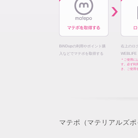
BiNDupの利用やポイント購
右上のロ
入などでマテポを取得する
WEBLIF
＊ご使用には
す。必ず利
き、ご使用
マテポ（マテリアルズポ