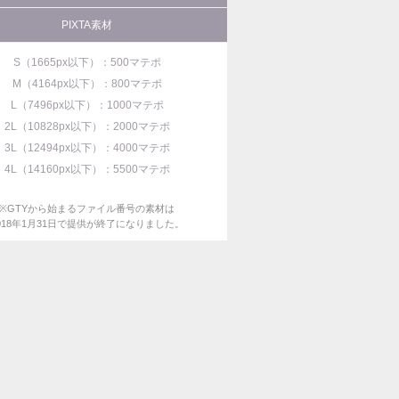
PIXTA素材
S（1665px以下）：500マテポ
M（4164px以下）：800マテポ
L（7496px以下）：1000マテポ
2L（10828px以下）：2000マテポ
3L（12494px以下）：4000マテポ
4L（14160px以下）：5500マテポ
※GTYから始まるファイル番号の素材は
018年1月31日で提供が終了になりました。