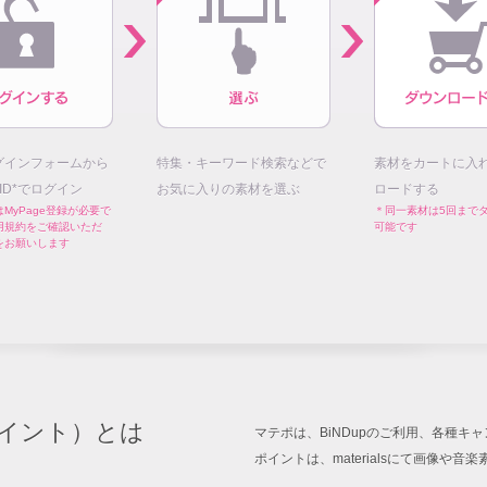
グインフォームから
特集・キーワード検索などで
素材をカートに入
E ID*でログイン
お気に入りの素材を選ぶ
ロードする
MyPage登録が必要で
＊同一素材は5回まで
用規約をご確認いただ
可能です
をお願いします
イント）とは
マテポは、BiNDupのご利用、各種
ポイントは、materialsにて画像や