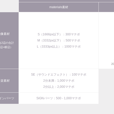
materials素材
画像素材
S（1666px以下）：300マテポ
M（3332px以下）：500マテポ
xは2辺の合計
L（3333px以上）：1000マテポ
辺+横辺）
2
SE（サウンドエフェクト）：100マテポ
音楽素材
2分未満：1,000マテポ
2分以上：2,000マテポ
インパーツ
SiGNパーツ：500 - 1,000マテポ