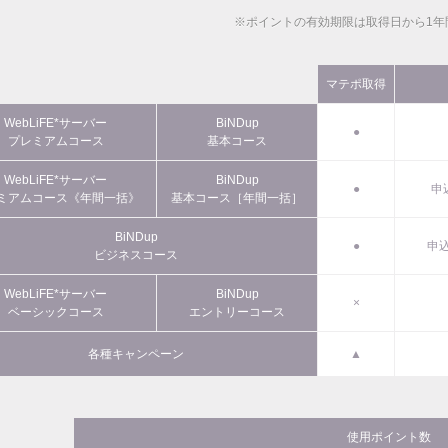
※ポイントの有効期限は取得日から1年
マテポ取得
WebLiFE*サーバー
BiNDup
●
プレミアムコース
基本コース
WebLiFE*サーバー
BiNDup
●
申
ミアムコース《年間一括》
基本コース［年間一括］
BiNDup
●
申込
ビジネスコース
WebLiFE*サーバー
BiNDup
×
ベーシックコース
エントリーコース
各種キャンペーン
▲
使用ポイント数