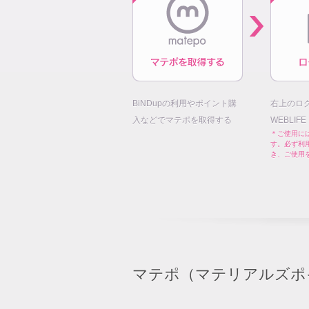
BiNDupの利用やポイント購
右上のロ
入などでマテポを取得する
WEBLIF
＊ご使用には
す。必ず利
き、ご使用
マテポ（マテリアルズポ