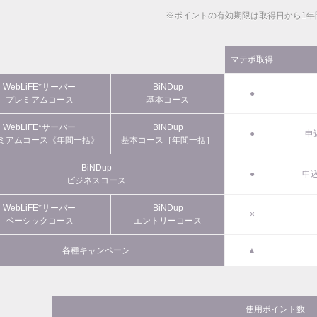
※ポイントの有効期限は取得日から1年
マテポ取得
WebLiFE*サーバー
BiNDup
●
プレミアムコース
基本コース
WebLiFE*サーバー
BiNDup
●
申
ミアムコース《年間一括》
基本コース［年間一括］
BiNDup
●
申込
ビジネスコース
WebLiFE*サーバー
BiNDup
×
ベーシックコース
エントリーコース
各種キャンペーン
▲
使用ポイント数