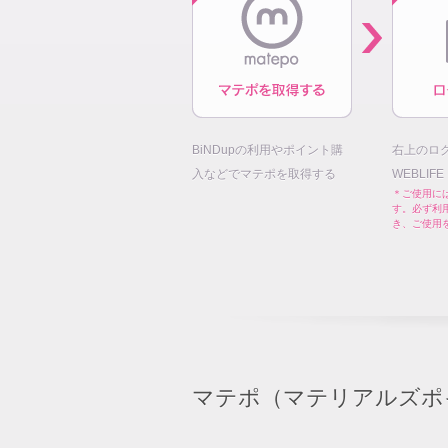
BiNDupの利用やポイント購
右上のロ
入などでマテポを取得する
WEBLIF
＊ご使用には
す。必ず利
き、ご使用
マテポ（マテリアルズポ