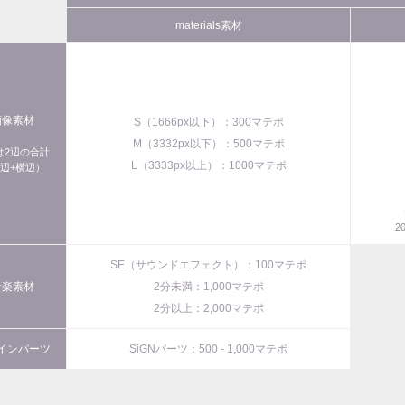
materials素材
画像素材
S（1666px以下）：300マテポ
M（3332px以下）：500マテポ
xは2辺の合計
L（3333px以上）：1000マテポ
辺+横辺）
2
SE（サウンドエフェクト）：100マテポ
音楽素材
2分未満：1,000マテポ
2分以上：2,000マテポ
インパーツ
SiGNパーツ：500 - 1,000マテポ