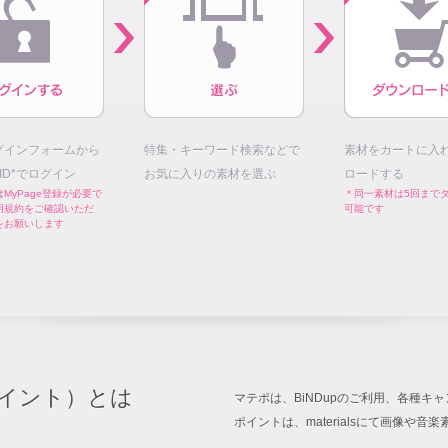
グインフォームから
特集・キーワード検索などで
素材をカートに入
E ID*でログイン
お気に入りの素材を選ぶ
ロードする
MyPage登録が必要で
＊同一素材は5回まで
用規約をご確認いただ
可能です
をお願いします
イント）とは
マテポは、BiNDupのご利用、各種
ポイントは、materialsにて画像や