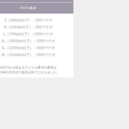
PIXTA素材
S（1665px以下）：500マテポ
M（4164px以下）：800マテポ
L（7496px以下）：1000マテポ
2L（10828px以下）：2000マテポ
3L（12494px以下）：4000マテポ
4L（14160px以下）：5500マテポ
※GTYから始まるファイル番号の素材は
018年1月31日で提供が終了になりました。