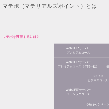
マテポ（マテリアルズポイント）とは
マテポを獲得するには?
WebLiFE*サーバー
プレミアムコース
WebLiFE*サーバー
プレミアムコース《年間一括》
BiNDup
ビジネスコース
WebLiFE*サーバー
ベーシックコース
各種キャンペー