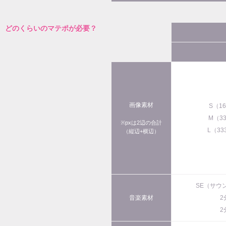
どのくらいのマテポが必要？
画像素材
S（1
M（3
※pxは2辺の合計
L（33
（縦辺+横辺）
SE（サウ
音楽素材
2
2