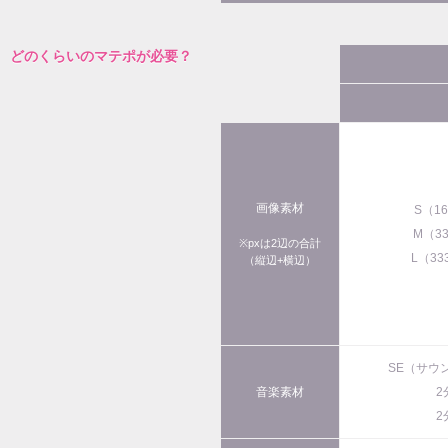
どのくらいのマテポが必要？
画像素材
S（1
M（3
※pxは2辺の合計
L（33
（縦辺+横辺）
SE（サウ
音楽素材
2
2