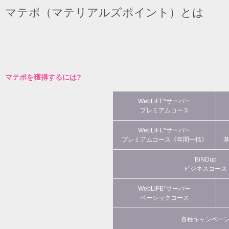
マテポ（マテリアルズポイント）とは
マテポを獲得するには?
WebLiFE*サーバー
プレミアムコース
WebLiFE*サーバー
プレミアムコース《年間一括》
BiNDup
ビジネスコース
WebLiFE*サーバー
ベーシックコース
各種キャンペー