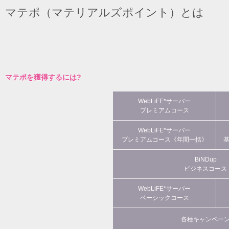
マテポ（マテリアルズポイント）とは
マテポを獲得するには?
WebLiFE*サーバー
プレミアムコース
WebLiFE*サーバー
プレミアムコース《年間一括》
BiNDup
ビジネスコース
WebLiFE*サーバー
ベーシックコース
各種キャンペー