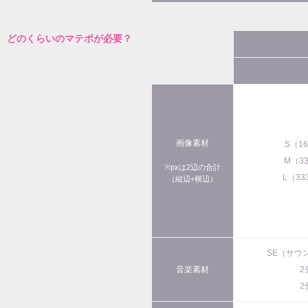
どのくらいのマテポが必要？
画像素材
S（1
M（3
※pxは2辺の合計
L（33
（縦辺+横辺）
SE（サウ
音楽素材
2
2