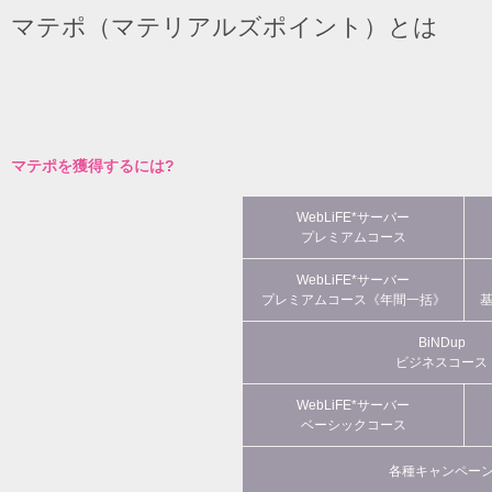
マテポ（マテリアルズポイント）とは
マテポを獲得するには?
WebLiFE*サーバー
プレミアムコース
WebLiFE*サーバー
プレミアムコース《年間一括》
BiNDup
ビジネスコース
WebLiFE*サーバー
ベーシックコース
各種キャンペー