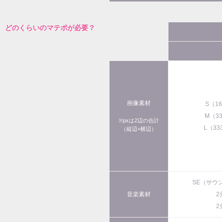
どのくらいのマテポが必要？
画像素材
S（1
M（3
※pxは2辺の合計
L（33
（縦辺+横辺）
SE（サウ
音楽素材
2
2