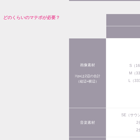
どのくらいのマテポが必要？
画像素材
S（1
M（3
※pxは2辺の合計
L（33
（縦辺+横辺）
SE（サウ
音楽素材
2
2