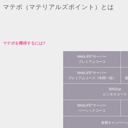
マテポ（マテリアルズポイント）とは
マテポを獲得するには?
WebLiFE*サーバー
プレミアムコース
WebLiFE*サーバー
プレミアムコース《年間一括》
BiNDup
ビジネスコース
WebLiFE*サーバー
ベーシックコース
各種キャンペー