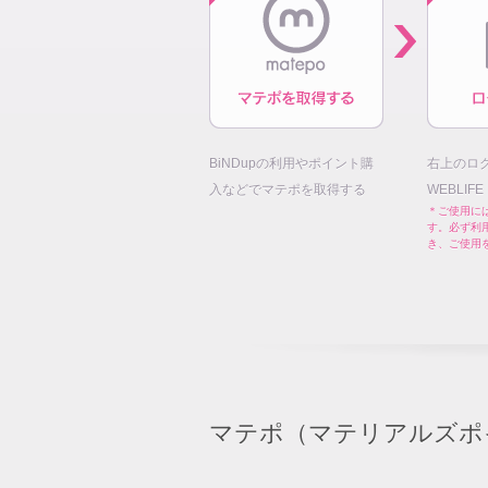
BiNDupの利用やポイント購
右上のロ
入などでマテポを取得する
WEBLIF
＊ご使用には
す。必ず利
き、ご使用
マテポ（マテリアルズポ