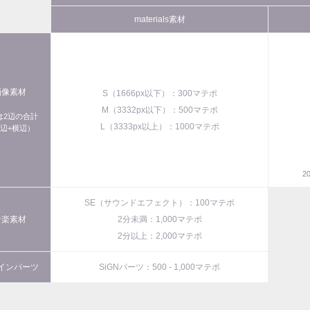
materials素材
画像素材
S（1666px以下）：300マテポ
M（3332px以下）：500マテポ
xは2辺の合計
L（3333px以上）：1000マテポ
辺+横辺）
2
SE（サウンドエフェクト）：100マテポ
音楽素材
2分未満：1,000マテポ
2分以上：2,000マテポ
インパーツ
SiGNパーツ：500 - 1,000マテポ