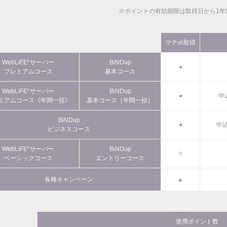
※ポイントの有効期限は取得日から1年
マテポ取得
WebLiFE*サーバー
BiNDup
●
プレミアムコース
基本コース
WebLiFE*サーバー
BiNDup
●
申
ミアムコース《年間一括》
基本コース［年間一括］
BiNDup
●
申込
ビジネスコース
WebLiFE*サーバー
BiNDup
×
ベーシックコース
エントリーコース
各種キャンペーン
▲
使用ポイント数