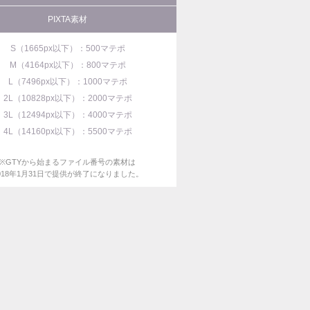
PIXTA素材
S（1665px以下）：500マテポ
M（4164px以下）：800マテポ
L（7496px以下）：1000マテポ
2L（10828px以下）：2000マテポ
3L（12494px以下）：4000マテポ
4L（14160px以下）：5500マテポ
※GTYから始まるファイル番号の素材は
018年1月31日で提供が終了になりました。