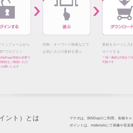
グインフォームから
特集・キーワード検索などで
素材をカートに入
E ID*でログイン
お気に入りの素材を選ぶ
ロードする
MyPage登録が必要で
＊同一素材は5回まで
用規約をご確認いただ
可能です
をお願いします
イント）とは
マテポは、BiNDupのご利用、各種
ポイントは、materialsにて画像や