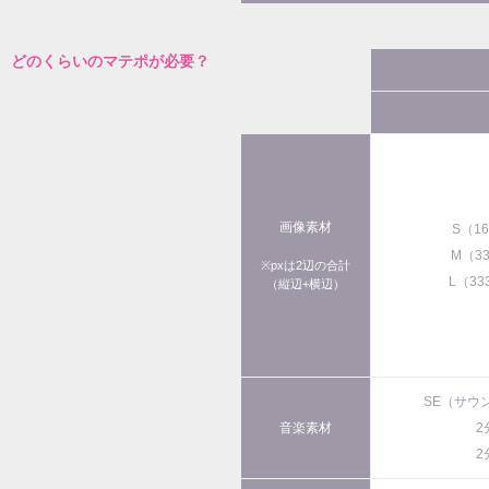
どのくらいのマテポが必要？
画像素材
S（1
M（3
※pxは2辺の合計
L（33
（縦辺+横辺）
SE（サウ
音楽素材
2
2