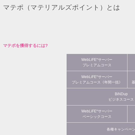
マテポ（マテリアルズポイント）とは
マテポを獲得するには?
WebLiFE*サーバー
プレミアムコース
WebLiFE*サーバー
プレミアムコース《年間一括》
BiNDup
ビジネスコース
WebLiFE*サーバー
ベーシックコース
各種キャンペー