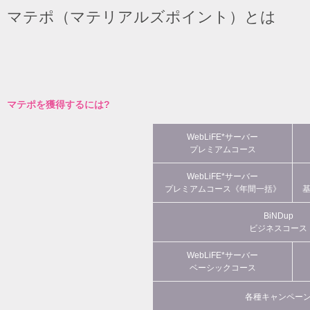
マテポ（マテリアルズポイント）とは
マテポを獲得するには?
WebLiFE*サーバー
プレミアムコース
WebLiFE*サーバー
プレミアムコース《年間一括》
BiNDup
ビジネスコース
WebLiFE*サーバー
ベーシックコース
各種キャンペー