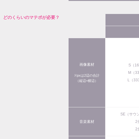
どのくらいのマテポが必要？
画像素材
S（1
M（3
※pxは2辺の合計
L（33
（縦辺+横辺）
SE（サウ
音楽素材
2
2