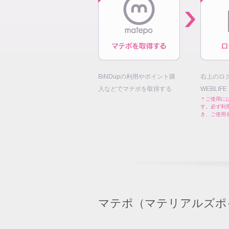
BiNDupの利用やポイント購
右上のロ
入などでマテポを取得する
WEBLIF
＊ご使用には
す。必ず利
き、ご使用
マテポ（マテリアルズポ