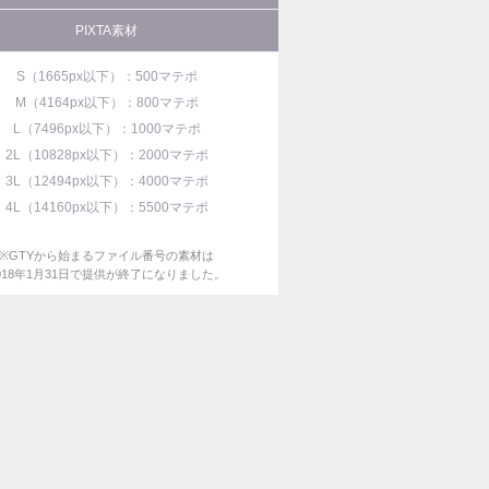
PIXTA素材
S（1665px以下）：500マテポ
M（4164px以下）：800マテポ
L（7496px以下）：1000マテポ
2L（10828px以下）：2000マテポ
3L（12494px以下）：4000マテポ
4L（14160px以下）：5500マテポ
※GTYから始まるファイル番号の素材は
018年1月31日で提供が終了になりました。