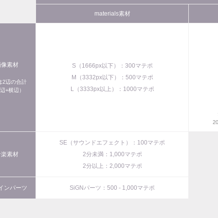
materials素材
画像素材
S（1666px以下）：300マテポ
M（3332px以下）：500マテポ
xは2辺の合計
L（3333px以上）：1000マテポ
辺+横辺）
2
SE（サウンドエフェクト）：100マテポ
音楽素材
2分未満：1,000マテポ
2分以上：2,000マテポ
インパーツ
SiGNパーツ：500 - 1,000マテポ