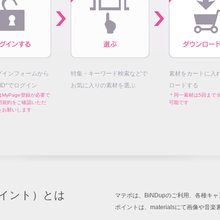
グインフォームから
特集・キーワード検索などで
素材をカートに入
E ID*でログイン
お気に入りの素材を選ぶ
ロードする
MyPage登録が必要で
＊同一素材は5回まで
用規約をご確認いただ
可能です
をお願いします
イント）とは
マテポは、BiNDupのご利用、各種
ポイントは、materialsにて画像や