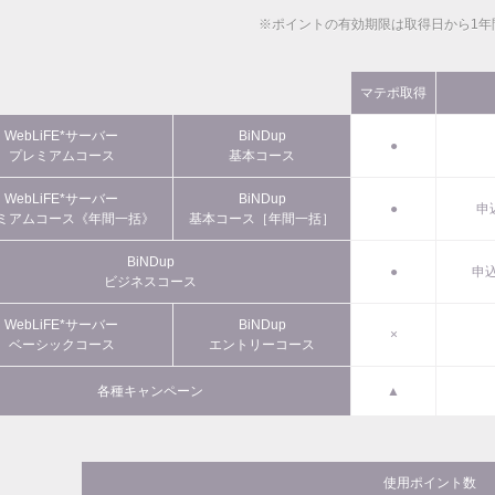
※ポイントの有効期限は取得日から1年
マテポ取得
WebLiFE*サーバー
BiNDup
●
プレミアムコース
基本コース
WebLiFE*サーバー
BiNDup
●
申
ミアムコース《年間一括》
基本コース［年間一括］
BiNDup
●
申込
ビジネスコース
WebLiFE*サーバー
BiNDup
×
ベーシックコース
エントリーコース
各種キャンペーン
▲
使用ポイント数