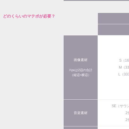
どのくらいのマテポが必要？
画像素材
S（1
M（3
※pxは2辺の合計
L（33
（縦辺+横辺）
SE（サウ
音楽素材
2
2