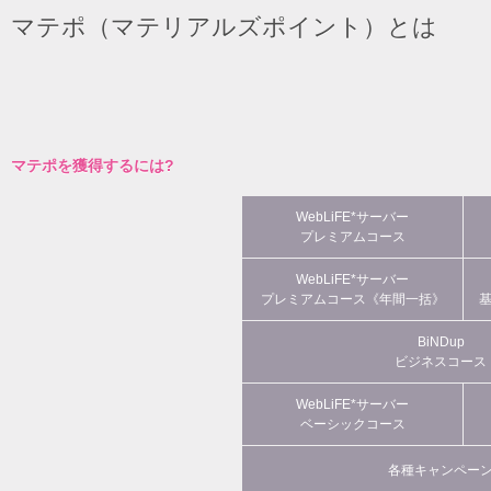
マテポ（マテリアルズポイント）とは
マテポを獲得するには?
WebLiFE*サーバー
プレミアムコース
WebLiFE*サーバー
プレミアムコース《年間一括》
BiNDup
ビジネスコース
WebLiFE*サーバー
ベーシックコース
各種キャンペー