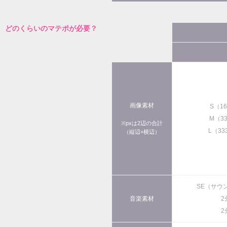
どのくらいのマテポが必要？
画像素材
S（1
M（3
※pxは2辺の合計
L（33
（縦辺+横辺）
SE（サウ
音楽素材
2
2