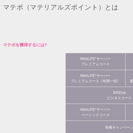
マテポ（マテリアルズポイント）とは
マテポを獲得するには?
WebLiFE*サーバー
プレミアムコース
WebLiFE*サーバー
プレミアムコース《年間一括》
BiNDup
ビジネスコース
WebLiFE*サーバー
ベーシックコース
各種キャンペー