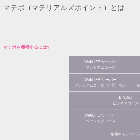
マテポ（マテリアルズポイント）とは
マテポを獲得するには?
WebLiFE*サーバー
プレミアムコース
WebLiFE*サーバー
プレミアムコース《年間一括》
BiNDup
ビジネスコース
WebLiFE*サーバー
ベーシックコース
各種キャンペー