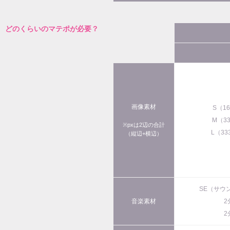
どのくらいのマテポが必要？
画像素材
S（1
M（3
※pxは2辺の合計
L（33
（縦辺+横辺）
SE（サウ
音楽素材
2
2