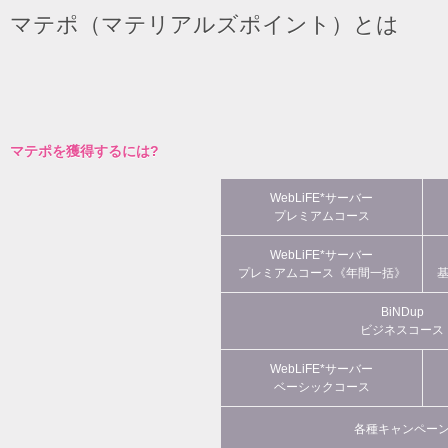
マテポ（マテリアルズポイント）とは
マテポを獲得するには?
WebLiFE*サーバー
プレミアムコース
WebLiFE*サーバー
プレミアムコース《年間一括》
BiNDup
ビジネスコース
WebLiFE*サーバー
ベーシックコース
各種キャンペー