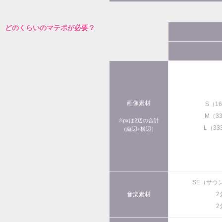
どのくらいのマテポが必要？
画像素材
S（1
M（3
※pxは2辺の合計
L（33
（縦辺+横辺）
SE（サウ
音楽素材
2
2