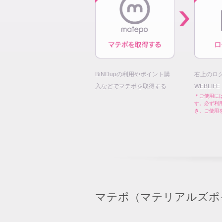
BiNDupの利用やポイント購
右上のロ
入などでマテポを取得する
WEBLIF
＊ご使用には
す。必ず利
き、ご使用
マテポ（マテリアルズポ