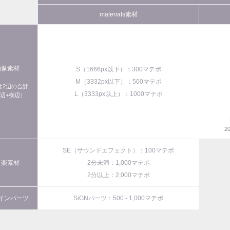
materials素材
画像素材
S（1666px以下）：300マテポ
M（3332px以下）：500マテポ
xは2辺の合計
L（3333px以上）：1000マテポ
辺+横辺）
2
SE（サウンドエフェクト）：100マテポ
音楽素材
2分未満：1,000マテポ
2分以上：2,000マテポ
インパーツ
SiGNパーツ：500 - 1,000マテポ