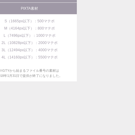
PIXTA素材
S（1665px以下）：500マテポ
M（4164px以下）：800マテポ
L（7496px以下）：1000マテポ
2L（10828px以下）：2000マテポ
3L（12494px以下）：4000マテポ
4L（14160px以下）：5500マテポ
※GTYから始まるファイル番号の素材は
018年1月31日で提供が終了になりました。