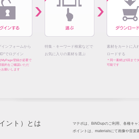
グインフォームから
特集・キーワード検索などで
素材をカートに入
E ID*でログイン
お気に入りの素材を選ぶ
ロードする
MyPage登録が必要で
＊同一素材は5回まで
用規約をご確認いただ
可能です
をお願いします
イント）とは
マテポは、BiNDupのご利用、各種
ポイントは、materialsにて画像や