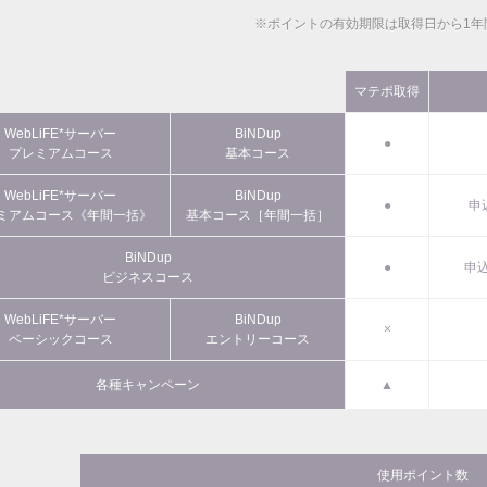
※ポイントの有効期限は取得日から1年
マテポ取得
WebLiFE*サーバー
BiNDup
●
プレミアムコース
基本コース
WebLiFE*サーバー
BiNDup
●
申
ミアムコース《年間一括》
基本コース［年間一括］
BiNDup
●
申込
ビジネスコース
WebLiFE*サーバー
BiNDup
×
ベーシックコース
エントリーコース
各種キャンペーン
▲
使用ポイント数