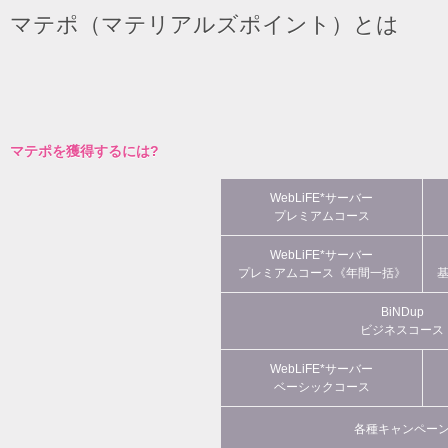
マテポ（マテリアルズポイント）とは
マテポを獲得するには?
WebLiFE*サーバー
プレミアムコース
WebLiFE*サーバー
プレミアムコース《年間一括》
BiNDup
ビジネスコース
WebLiFE*サーバー
ベーシックコース
各種キャンペー