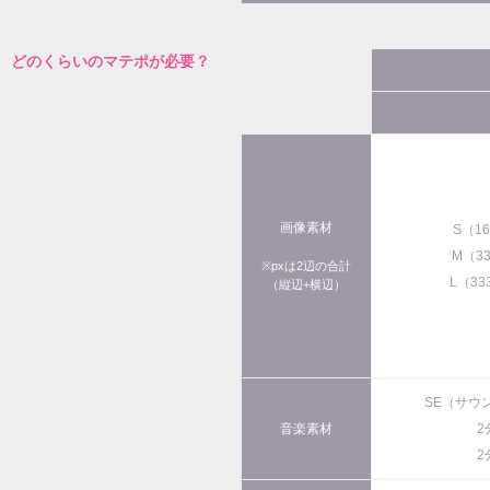
どのくらいのマテポが必要？
画像素材
S（1
M（3
※pxは2辺の合計
L（33
（縦辺+横辺）
SE（サウ
音楽素材
2
2