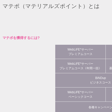
マテポ（マテリアルズポイント）とは
マテポを獲得するには?
WebLiFE*サーバー
プレミアムコース
WebLiFE*サーバー
プレミアムコース《年間一括》
BiNDup
ビジネスコース
WebLiFE*サーバー
ベーシックコース
各種キャンペー