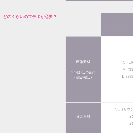
どのくらいのマテポが必要？
画像素材
S（1
M（3
※pxは2辺の合計
L（33
（縦辺+横辺）
SE（サウ
音楽素材
2
2