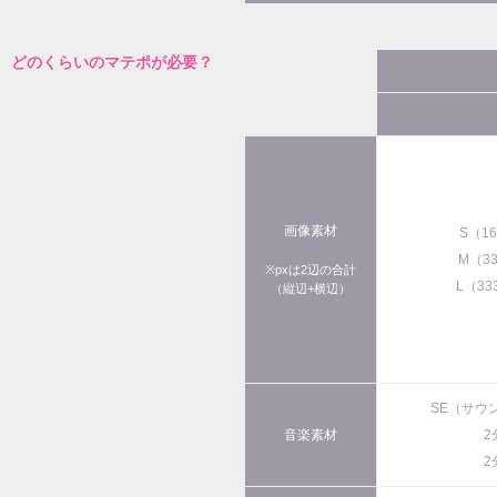
どのくらいのマテポが必要？
画像素材
S（1
M（3
※pxは2辺の合計
L（33
（縦辺+横辺）
SE（サウ
音楽素材
2
2