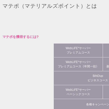
マテポ（マテリアルズポイント）とは
マテポを獲得するには?
WebLiFE*サーバー
プレミアムコース
WebLiFE*サーバー
プレミアムコース《年間一括》
BiNDup
ビジネスコース
WebLiFE*サーバー
ベーシックコース
各種キャンペー