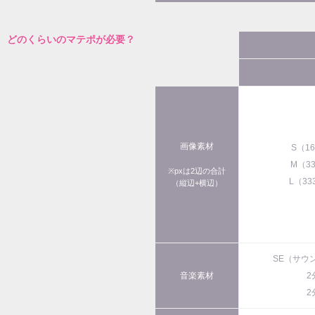
どのくらいのマテポが必要？
画像素材
S（1
M（3
※pxは2辺の合計
L（33
（縦辺+横辺）
SE（サウ
音楽素材
2
2