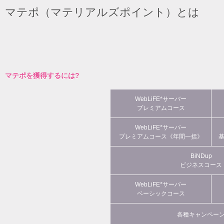
マテポ（マテリアルズポイント）とは
マテポを獲得するには?
WebLiFE*サーバー
プレミアムコース
WebLiFE*サーバー
プレミアムコース《年間一括》
BiNDup
ビジネスコース
WebLiFE*サーバー
ベーシックコース
各種キャンペー