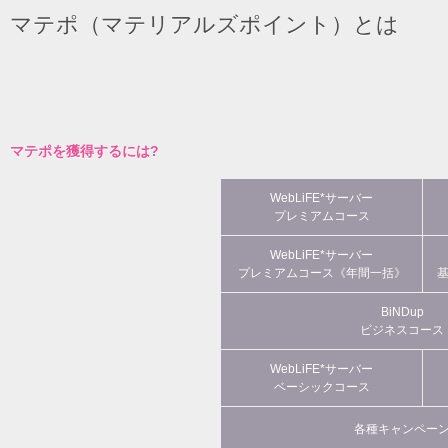
マテポ（マテリアルズポイント）とは
マテポを獲得するには?
WebLiFE*サーバー
プレミアムコース
WebLiFE*サーバー
プレミアムコース《年間一括》
BiNDup
ビジネスコース
WebLiFE*サーバー
ベーシックコース
各種キャンペー