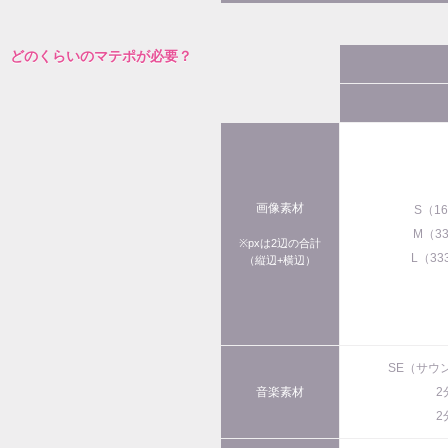
どのくらいのマテポが必要？
画像素材
S（1
M（3
※pxは2辺の合計
L（33
（縦辺+横辺）
SE（サウ
音楽素材
2
2