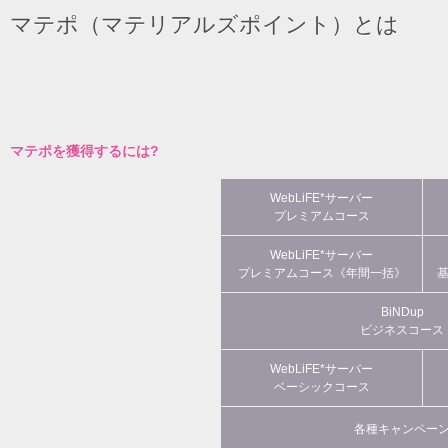
マテポ（マテリアルズポイント）とは
マテポを獲得するには?
WebLiFE*サーバー
プレミアムコース
WebLiFE*サーバー
プレミアムコース《年間一括》
BiNDup
ビジネスコース
WebLiFE*サーバー
ベーシックコース
各種キャンペー