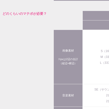
どのくらいのマテポが必要？
画像素材
S（1
M（3
※pxは2辺の合計
L（33
（縦辺+横辺）
SE（サウ
音楽素材
2
2