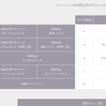
※ポイントの有効期限は取得日から1年
マテポ取得
WebLiFE*サーバー
BiNDup
●
プレミアムコース
基本コース
WebLiFE*サーバー
BiNDup
●
申
ミアムコース《年間一括》
基本コース［年間一括］
BiNDup
●
申込
ビジネスコース
WebLiFE*サーバー
BiNDup
×
ベーシックコース
エントリーコース
各種キャンペーン
▲
使用ポイント数