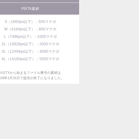
PIXTA素材
S（1665px以下）：500マテポ
M（4164px以下）：800マテポ
L（7496px以下）：1000マテポ
2L（10828px以下）：2000マテポ
3L（12494px以下）：4000マテポ
4L（14160px以下）：5500マテポ
※GTYから始まるファイル番号の素材は
018年1月31日で提供が終了になりました。