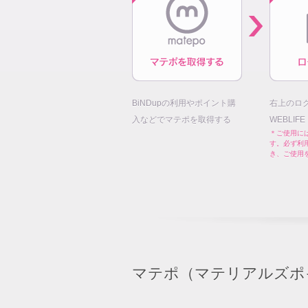
BiNDupの利用やポイント購
右上のロ
入などでマテポを取得する
WEBLIF
＊ご使用には
す。必ず利
き、ご使用
マテポ（マテリアルズポ