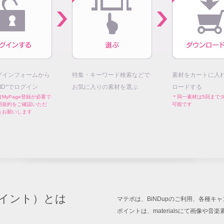
グインフォームから
特集・キーワード検索などで
素材をカートに入
E ID*でログイン
お気に入りの素材を選ぶ
ロードする
MyPage登録が必要で
＊同一素材は5回まで
用規約をご確認いただ
可能です
をお願いします
イント）とは
マテポは、BiNDupのご利用、各種
ポイントは、materialsにて画像や