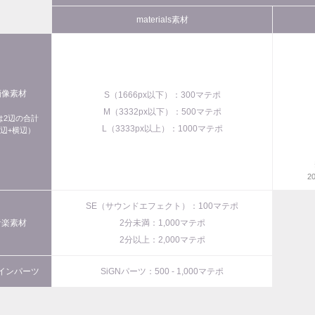
materials素材
画像素材
S（1666px以下）：300マテポ
M（3332px以下）：500マテポ
xは2辺の合計
L（3333px以上）：1000マテポ
辺+横辺）
2
SE（サウンドエフェクト）：100マテポ
音楽素材
2分未満：1,000マテポ
2分以上：2,000マテポ
インパーツ
SiGNパーツ：500 - 1,000マテポ