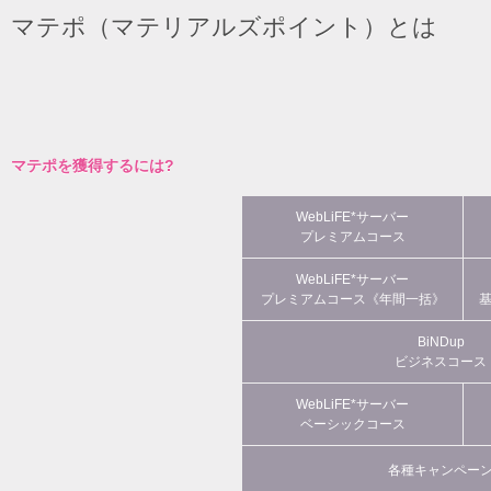
マテポ（マテリアルズポイント）とは
マテポを獲得するには?
WebLiFE*サーバー
プレミアムコース
WebLiFE*サーバー
プレミアムコース《年間一括》
BiNDup
ビジネスコース
WebLiFE*サーバー
ベーシックコース
各種キャンペー