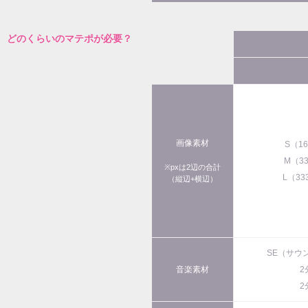
どのくらいのマテポが必要？
画像素材
S（1
M（3
※pxは2辺の合計
L（33
（縦辺+横辺）
SE（サウ
音楽素材
2
2