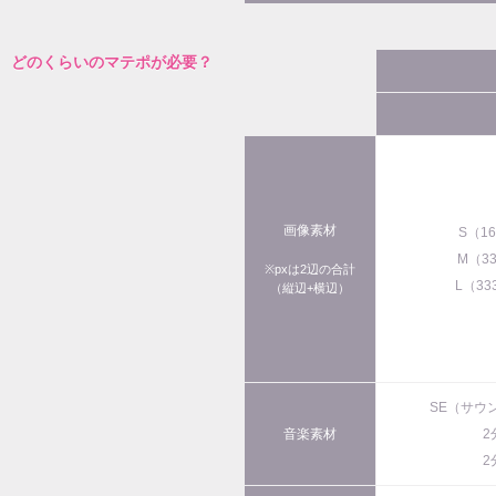
どのくらいのマテポが必要？
画像素材
S（1
M（3
※pxは2辺の合計
L（33
（縦辺+横辺）
SE（サウ
音楽素材
2
2