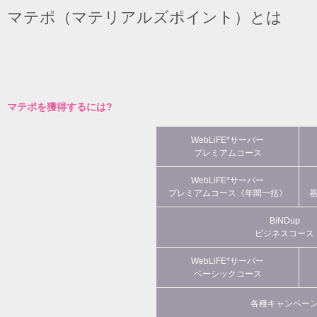
マテポ（マテリアルズポイント）とは
マテポを獲得するには?
WebLiFE*サーバー
プレミアムコース
WebLiFE*サーバー
プレミアムコース《年間一括》
BiNDup
ビジネスコース
WebLiFE*サーバー
ベーシックコース
各種キャンペー