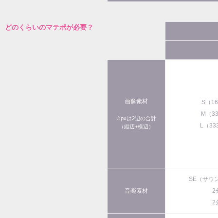
どのくらいのマテポが必要？
画像素材
S（1
M（3
※pxは2辺の合計
L（33
（縦辺+横辺）
SE（サウ
音楽素材
2
2