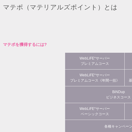
マテポ（マテリアルズポイント）とは
マテポを獲得するには?
WebLiFE*サーバー
プレミアムコース
WebLiFE*サーバー
プレミアムコース《年間一括》
BiNDup
ビジネスコース
WebLiFE*サーバー
ベーシックコース
各種キャンペー