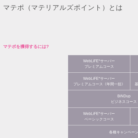
マテポ（マテリアルズポイント）とは
マテポを獲得するには?
WebLiFE*サーバー
プレミアムコース
WebLiFE*サーバー
プレミアムコース《年間一括》
BiNDup
ビジネスコース
WebLiFE*サーバー
ベーシックコース
各種キャンペー