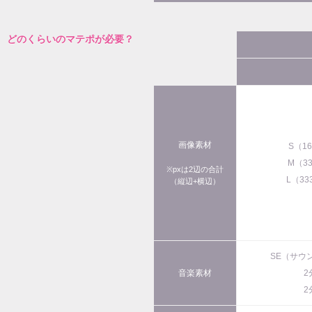
どのくらいのマテポが必要？
画像素材
S（1
M（3
※pxは2辺の合計
L（33
（縦辺+横辺）
SE（サウ
音楽素材
2
2