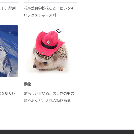
スト、彫刻
花や幾何学模様など、使いやす
いテクスチャー素材
動物
景を切り取
愛らしい犬や猫、大自然の中の
鳥や魚など、人気の動物画像