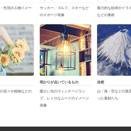
・性別の人物イメー
サッカー、ゴルフ、スキーなど
魅力的な絵画やイラ
のスポーツ画像
などの素材
明かりが点いているもの
自然
の花々や植物などの
暖かい光のヴィンテージラン
山・海・空などの風
プ、レトロなムードのイメージ
った素材たち
画像