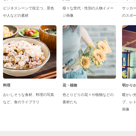
ビジネスシーンで役立つ、景色
様々な世代・性別の人物イメー
サッカ
や人などの素材
ジ画像
のスポ
料理
花・植物
明かり
おいしそうな食材、料理の写真
色とりどりの花々や植物などの
暖かい
など、食のライブラリ
素材たち
プ、レ
画像