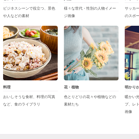
ビジネスシーンで役立つ、景色
様々な世代・性別の人物イメー
サッカ
や人などの素材
ジ画像
のスポ
料理
花・植物
明かり
おいしそうな食材、料理の写真
色とりどりの花々や植物などの
暖かい
など、食のライブラリ
素材たち
プ、レ
画像