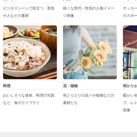
ビジネスシーンで役立つ、景色
様々な世代・性別の人物イメー
サッカ
や人などの素材
ジ画像
のスポ
料理
花・植物
明かり
おいしそうな食材、料理の写真
色とりどりの花々や植物などの
暖かい
など、食のライブラリ
素材たち
プ、レ
画像