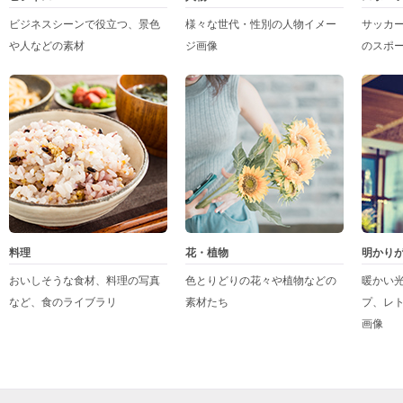
ビジネスシーンで役立つ、景色
様々な世代・性別の人物イメー
サッカ
や人などの素材
ジ画像
のスポ
料理
花・植物
明かり
おいしそうな食材、料理の写真
色とりどりの花々や植物などの
暖かい
など、食のライブラリ
素材たち
プ、レ
画像