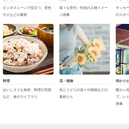
ビジネスシーンで役立つ、景色
様々な世代・性別の人物イメー
サッカ
や人などの素材
ジ画像
のスポ
料理
花・植物
明かり
おいしそうな食材、料理の写真
色とりどりの花々や植物などの
暖かい
など、食のライブラリ
素材たち
プ、レ
画像