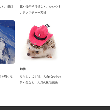
スト、彫刻
花や幾何学模様など、使いやす
いテクスチャー素材
動物
景を切り取
愛らしい犬や猫、大自然の中の
鳥や魚など、人気の動物画像