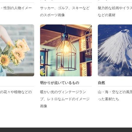
・性別の人物イメー
サッカー、ゴルフ、スキーなど
魅力的な絵画やイラ
のスポーツ画像
などの素材
明かりが点いているもの
自然
の花々や植物などの
暖かい光のヴィンテージラン
山・海・空などの風
プ、レトロなムードのイメージ
った素材たち
画像