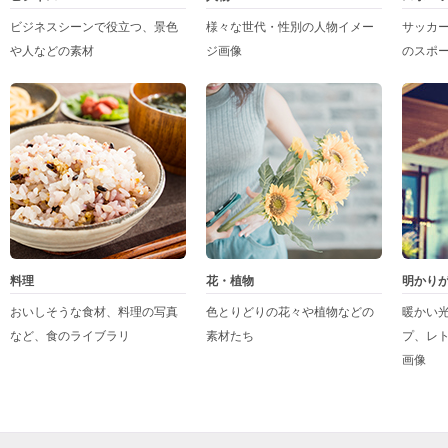
ビジネスシーンで役立つ、景色
様々な世代・性別の人物イメー
サッカ
や人などの素材
ジ画像
のスポ
料理
花・植物
明かり
おいしそうな食材、料理の写真
色とりどりの花々や植物などの
暖かい
など、食のライブラリ
素材たち
プ、レ
画像