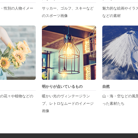
・性別の人物イメー
サッカー、ゴルフ、スキーなど
魅力的な絵画やイラ
のスポーツ画像
などの素材
明かりが点いているもの
自然
の花々や植物などの
暖かい光のヴィンテージラン
山・海・空などの風
プ、レトロなムードのイメージ
った素材たち
画像