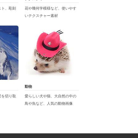
スト、彫刻
花や幾何学模様など、使いやす
いテクスチャー素材
動物
景を切り取
愛らしい犬や猫、大自然の中の
鳥や魚など、人気の動物画像