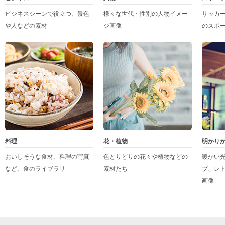
ビジネスシーンで役立つ、景色
様々な世代・性別の人物イメー
サッカ
や人などの素材
ジ画像
のスポ
料理
花・植物
明かり
おいしそうな食材、料理の写真
色とりどりの花々や植物などの
暖かい
など、食のライブラリ
素材たち
プ、レ
画像