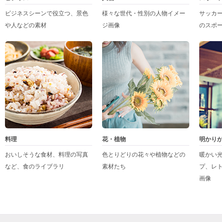
ビジネスシーンで役立つ、景色
様々な世代・性別の人物イメー
サッカ
や人などの素材
ジ画像
のスポ
料理
花・植物
明かり
おいしそうな食材、料理の写真
色とりどりの花々や植物などの
暖かい
など、食のライブラリ
素材たち
プ、レ
画像