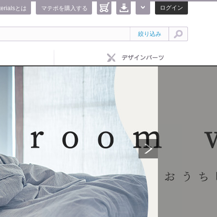
ログイン
terialsとは
マテポを購入する
絞り込み