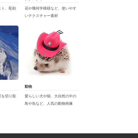
スト、彫刻
花や幾何学模様など、使いやす
いテクスチャー素材
動物
景を切り取
愛らしい犬や猫、大自然の中の
鳥や魚など、人気の動物画像