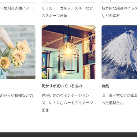
・性別の人物イメー
サッカー、ゴルフ、スキーなど
魅力的な絵画やイラ
のスポーツ画像
などの素材
明かりが点いているもの
自然
の花々や植物などの
暖かい光のヴィンテージラン
山・海・空などの風
プ、レトロなムードのイメージ
った素材たち
画像