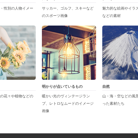
・性別の人物イメー
サッカー、ゴルフ、スキーなど
魅力的な絵画やイラ
のスポーツ画像
などの素材
明かりが点いているもの
自然
の花々や植物などの
暖かい光のヴィンテージラン
山・海・空などの風
プ、レトロなムードのイメージ
った素材たち
画像