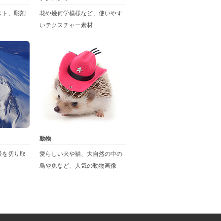
スト、彫刻
花や幾何学模様など、使いやす
いテクスチャー素材
動物
景を切り取
愛らしい犬や猫、大自然の中の
鳥や魚など、人気の動物画像