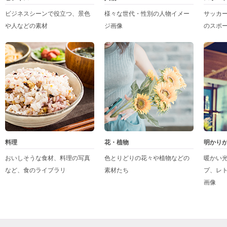
ビジネスシーンで役立つ、景色
様々な世代・性別の人物イメー
サッカ
や人などの素材
ジ画像
のスポ
料理
花・植物
明かり
おいしそうな食材、料理の写真
色とりどりの花々や植物などの
暖かい
など、食のライブラリ
素材たち
プ、レ
画像